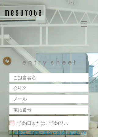
e n t r y s h e e t
※複数日ご利用の場合は媒体詳細欄に併